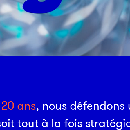
L'attractivité au coeur de tous les enjeux
2
0
a
n
s
,
n
o
u
s
d
é
f
e
n
d
o
n
s
s
o
i
t
t
o
u
t
à
l
a
f
o
i
s
s
t
r
a
t
é
g
i