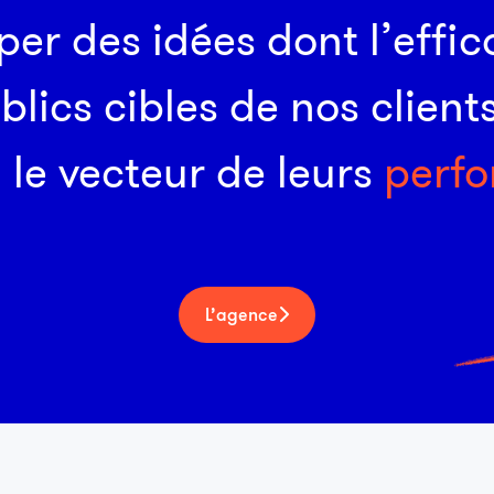
p
e
r
d
e
s
i
d
é
e
s
d
o
n
t
l
’
e
f
c
u
b
l
i
c
s
c
i
b
l
e
s
d
e
n
o
s
c
l
i
e
n
t
Emploi
,
l
e
v
e
c
t
e
u
r
d
e
l
e
u
r
s
p
e
r
f
o
Imaginer des stratégies qui génèrent une meilleure
conversion pour émerger dans un univers ultra-
concurrentiel.
L’agence