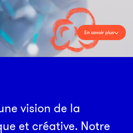
Tous nos secteurs
En savoir plus
u
n
e
v
i
s
i
o
n
d
e
l
a
Public / privé : mêmes combats?
q
u
e
e
t
c
r
é
a
t
i
v
e
.
N
o
t
r
e