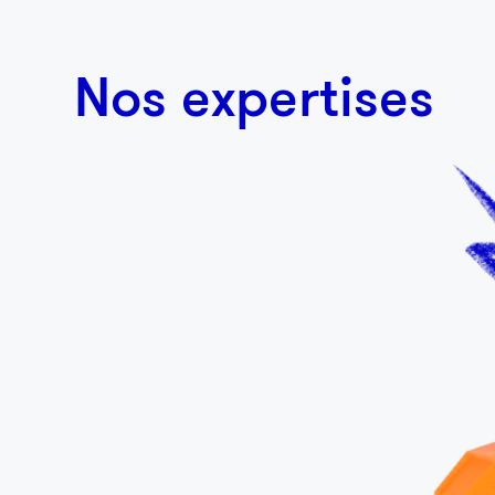
Nos expertises
Éducation
Une communication engagée envers les valeurs du
sport