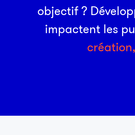
o
b
j
e
c
t
i
f
?
D
é
v
e
l
o
p
i
m
p
a
c
t
e
n
t
l
e
s
p
c
r
é
a
t
i
o
n
BTP
L'Education au défi de l'attractivité