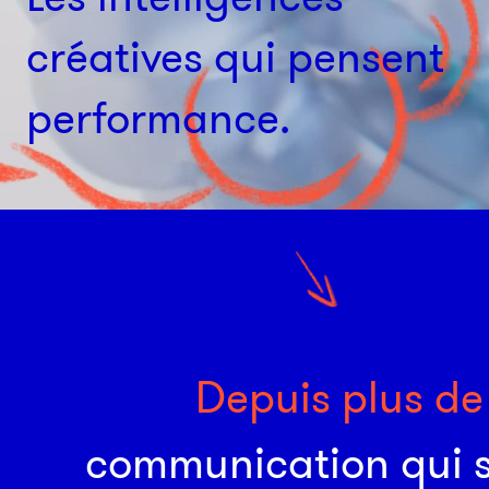
créatives qui pensent
Nos secteurs
performance.
Construire le BTP de demain
D
e
p
u
i
s
p
l
u
s
d
e
c
o
m
m
u
n
i
c
a
t
i
o
n
q
u
i