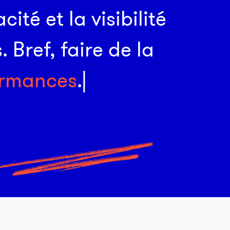
a
c
i
t
é
e
t
l
a
v
i
s
i
b
i
l
i
t
é
s
.
B
r
e
f
,
f
a
i
r
e
d
e
l
a
r
m
a
n
c
e
s
.
Public
Innovation, IA, promotion... les industries de la santé
sur tous les fronts.