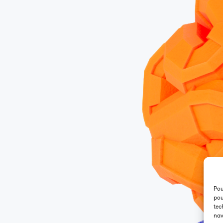
Sport
Pou
pou
tec
nav