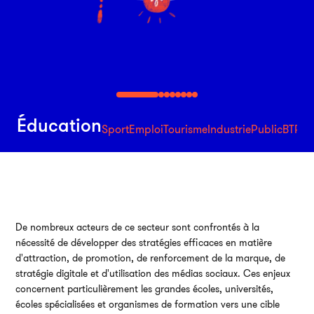
Éducation
Sport
Emploi
Tourisme
Industrie
Public
BTP
Sa
Par
38
750
De nombreux acteurs de ce secteur sont confrontés à la
nécessité de développer des stratégies efficaces en matière
01
d'attraction, de promotion, de renforcement de la marque, de
stratégie digitale et d'utilisation des médias sociaux. Ces enjeux
An
concernent particulièrement les grandes écoles, universités,
écoles spécialisées et organismes de formation vers une cible