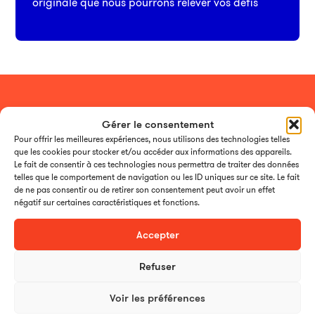
originale que nous pourrons relever vos défis
Gérer le consentement
Pour offrir les meilleures expériences, nous utilisons des technologies telles
Une vision 360°
dans le
que les cookies pour stocker et/ou accéder aux informations des appareils.
Le fait de consentir à ces technologies nous permettra de traiter des données
secteur
de l’éducation
telles que le comportement de navigation ou les ID uniques sur ce site. Le fait
de ne pas consentir ou de retirer son consentement peut avoir un effet
négatif sur certaines caractéristiques et fonctions.
Accepter
Nos expériences tant pour des universités,
écoles que des fédérations, OPCO ou
Refuser
autres organismes publics nous ont permis
Voir les préférences
d’avoir une vision large des enjeux, freins