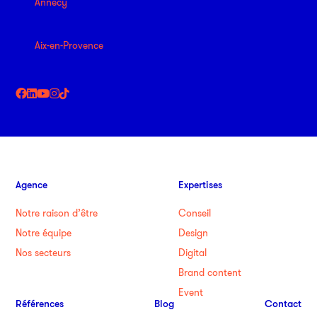
Annecy
Aix-en-Provence
Agence
Expertises
Notre raison d’être
Conseil
Notre équipe
Design
Nos secteurs
Digital
Brand content
Event
Références
Blog
Contact