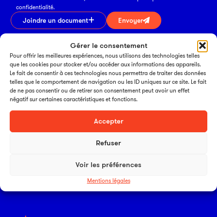
confidentialité.
Ai
Joindre un document
Envoyer
Gérer le consentement
Vérification Anti-Robot
Pour offrir les meilleures expériences, nous utilisons des technologies telles
Clique ici pour vérifier
que les cookies pour stocker et/ou accéder aux informations des appareils.
Friendly
Captcha ⇗
Le fait de consentir à ces technologies nous permettra de traiter des données
telles que le comportement de navigation ou les ID uniques sur ce site. Le fait
de ne pas consentir ou de retirer son consentement peut avoir un effet
négatif sur certaines caractéristiques et fonctions.
01 47 00 58 83
Accepter
infos@thalamus-ic.fr
Refuser
Paris
Voir les préférences
38 rue René Boulanger
75010 Paris
Mentions légales
01 47 00 58 83