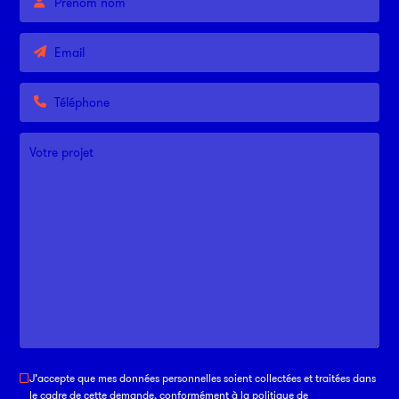
Par
38
750
01
An
J’accepte que mes données personnelles soient collectées et traitées dans
le cadre de cette demande, conformément à la politique de