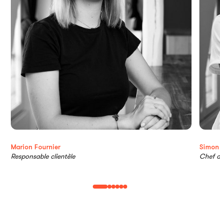
Marion Fournier
Simon
Responsable clientèle
Chef d