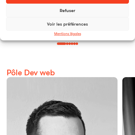
Refuser
Quentin Bizet
Julie 
Voir les préférences
Responsable studio - Directeur artistique
Graphi
Mentions légales
Pôle Dev web