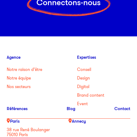
Connectons-nous
Agence
Expertises
Notre raison d’être
Conseil
Notre équipe
Design
Nos secteurs
Digital
Brand content
Event
Références
Blog
Contact
Paris
Annecy
38 rue René Boulanger
75010 Paris