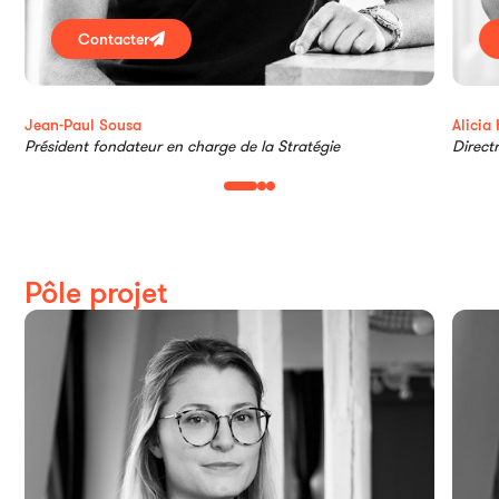
Ai
Contacter
Alicia 
Jean-Paul Sousa
Direct
Président fondateur en charge de la Stratégie
Pôle projet