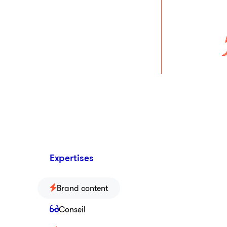
Brand conten
Vos conte
Expertises
à l’acti
réseaux s
Brand content
ligne !
Conseil