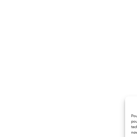
Contenu
Snack c
Pou
pou
tec
nav