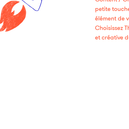
petite touch
élément de 
t
Choisissez 
Conseil
Design
Digital
Event
et créative
nus doivent non seulement donner du sens, mais ils d
on. Et s’inscrire intelligemment dans votre stratégie gl
ociaux et toutes vos prises de parole. Des contenus i