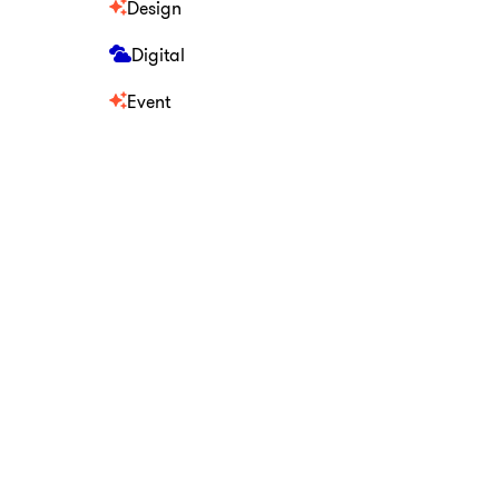
Design
Digital
Not
Event
Un eng
missio
expér