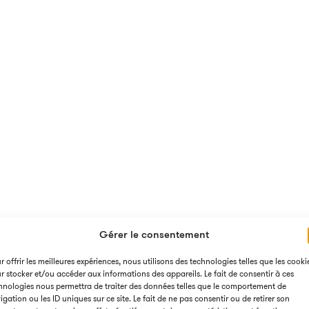
Vidéo
Comité éditor
Interview
Reportage
Motion design
Tutoriel
Animation 3D
s fondateurs
Clip publicitai
Animations sur
Shooting phot
Animations sur
Web TV / Émis
Article
Webconféren
Publi-rédacti
Podcast
Publicités digi
Musique
Gérer le consentement
Manifeste
Intro, outro, j
ontent
r offrir les meilleures expériences, nous utilisons des technologies telles que les cooki
Musée
Jingle sonore
r stocker et/ou accéder aux informations des appareils. Le fait de consentir à ces
Community m
Stand et expos
hnologies nous permettra de traiter des données telles que le comportement de
Voix-off
igation ou les ID uniques sur ce site. Le fait de ne pas consentir ou de retirer son
Live