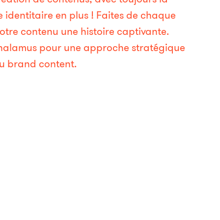
e identitaire en plus ! Faites de chaque
votre contenu une histoire captivante.
Thalamus pour une approche stratégique
En savoir plus
 du brand content.
oivent aussi émouvoir, motiver, faire passer
obale pour animer votre site internet, vos
nédits pour faire performer vos outils en