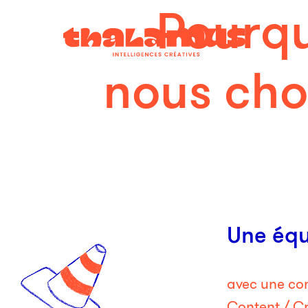
Pourq
nous choi
Une équ
avec une co
Content / Cr