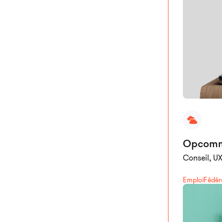
Opcomme
Conseil, U
Emploi
Fédér