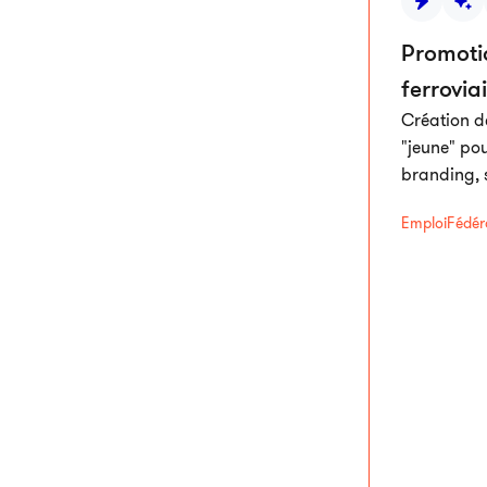
Promoti
ferrovia
Création d
"jeune" pou
branding, 
Emploi
Fédér