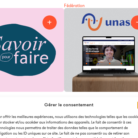
Fédération
Gérer le consentement
r offrir les meilleures expériences, nous utilisons des technologies telles que les cooki
e Savoir pour Faire
Site web UNASS
r stocker et/ou accéder aux informations des appareils. Le fait de consentir à ces
de communication 360°
Plateforme digitale de l'Union Na
hnologies nous permettra de traiter des données telles que le comportement de
igation ou les ID uniques sur ce site. Le fait de ne pas consentir ou de retirer son
omotion des métiers de la
des Associations de Secouristes et