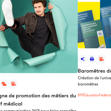
Baromètres 
Création de l'univ
baromètres
e de promotion des métiers du
BTP
Éducation
Fédérat
if médical
 de communication 360° pour faire connaître