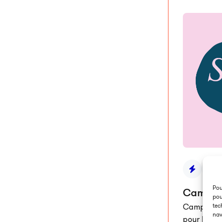
Pou
Campagn
pou
Campagne 
tec
nav
pour la pr