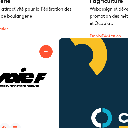
erie
l’agriculture
d'attractivité pour la Fédération des
Webdesign et déve
s de boulangerie
promotion des méti
et Ocapiat.
ation
Emploi
Fédération