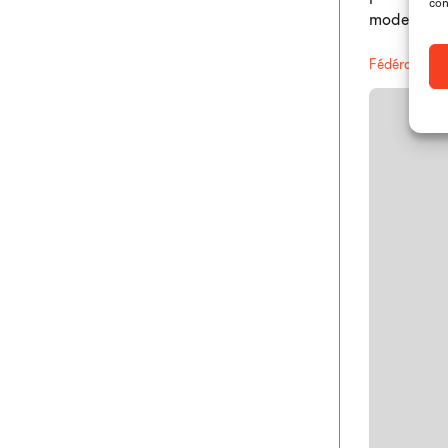
con
mode et du
Fédération
In