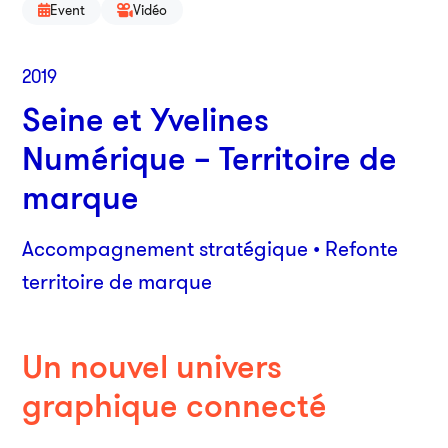
Event
Vidéo
2019
Seine et Yvelines
Numérique – Territoire de
marque
Accompagnement stratégique • Refonte
Par
territoire de marque
38
750
01
Un nouvel univers
graphique connecté
An