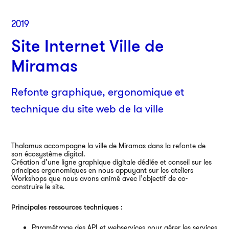
2019
Site Internet Ville de
Miramas
Refonte graphique, ergonomique et
technique du site web de la ville
Par
Thalamus accompagne la ville de Miramas dans la refonte de
38
son écosystème digital.
750
Création d’une ligne graphique digitale dédiée et conseil sur les
principes ergonomiques en nous appuyant sur les ateliers
01
Workshops que nous avons animé avec l’objectif de co-
construire le site.
Principales ressources techniques :
An
Paramétrage des API et webservices pour gérer les services