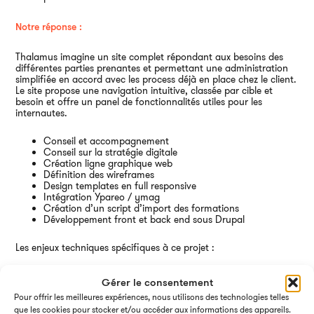
Ai
Notre réponse :
Thalamus imagine un site complet répondant aux besoins des
différentes parties prenantes et permettant une administration
simplifiée en accord avec les process déjà en place chez le client.
Le site propose une navigation intuitive, classée par cible et
besoin et offre un panel de fonctionnalités utiles pour les
internautes.
Conseil et accompagnement
Conseil sur la stratégie digitale
Création ligne graphique web
Définition des wireframes
Design templates en full responsive
Intégration Ypareo / ymag
Création d’un script d’import des formations
Développement front et back end sous Drupal
Les enjeux techniques spécifiques à ce projet :
Gestion des fiches formations
Gérer le consentement
Paramétrage de fiches pdf recto verso automatiques
Pour offrir les meilleures expériences, nous utilisons des technologies telles
Paramétrage avec Yparéo / Ymag
Mise en place d’un programme finder
que les cookies pour stocker et/ou accéder aux informations des appareils.