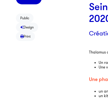
Sein
202
Public
Design
Créati
Print
Thalamus a
Un ra
Une v
Une pha
un an
un ki