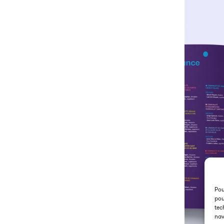
Pou
pou
tec
nav