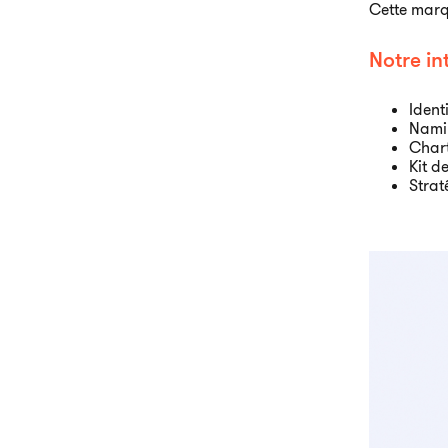
Cette marq
Notre in
Identi
Namin
Char
Kit d
Strat