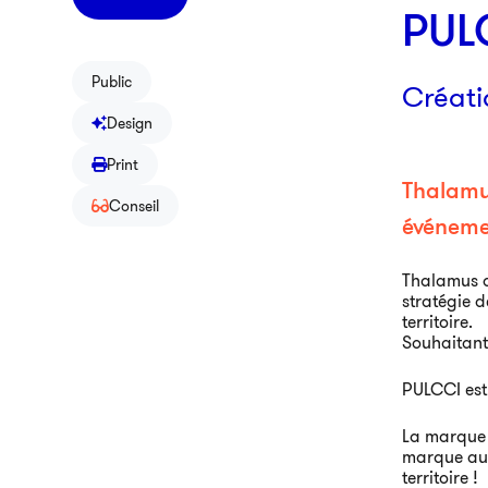
PUL
Public
Créati
Design
Print
Thalamu
Conseil
événeme
Thalamus a
stratégie d
territoire.
Souhaitant
PULCCI est
La marque P
marque aut
territoire !