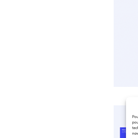
Pou
pou
tec
nav