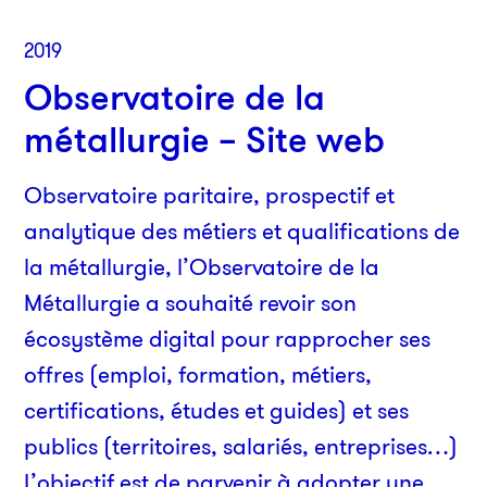
2019
Observatoire de la
métallurgie – Site web
Observatoire paritaire, prospectif et
analytique des métiers et qualifications de
la métallurgie, l’Observatoire de la
Par
Métallurgie a souhaité revoir son
38
écosystème digital pour rapprocher ses
750
offres (emploi, formation, métiers,
01
certifications, études et guides) et ses
publics (territoires, salariés, entreprises…)
An
L’objectif est de parvenir à adopter une