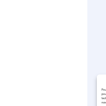
Pou
pou
tec
nav