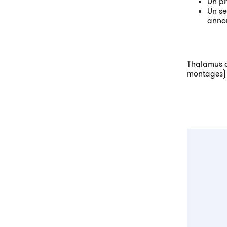
Un pr
Un se
annon
Thalamus a 
montages) 