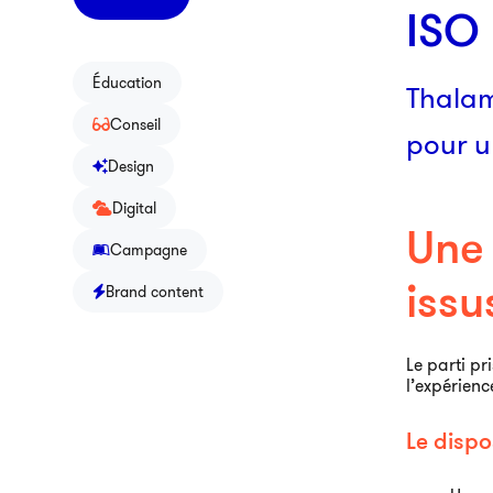
ISO
Éducation
Thalam
Conseil
pour u
Design
Digital
Une
Campagne
issu
Brand content
Le parti pr
l’expérienc
Le dispo