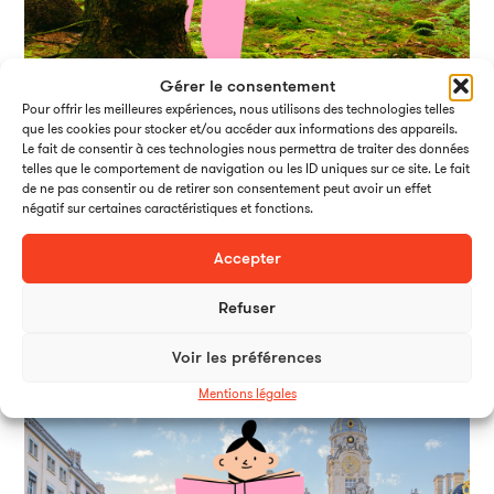
Gérer le consentement
Pour offrir les meilleures expériences, nous utilisons des technologies telles
que les cookies pour stocker et/ou accéder aux informations des appareils.
Auvergne–Rhône-Alpes : raconter des histoires en images
Le fait de consentir à ces technologies nous permettra de traiter des données
telles que le comportement de navigation ou les ID uniques sur ce site. Le fait
de ne pas consentir ou de retirer son consentement peut avoir un effet
négatif sur certaines caractéristiques et fonctions.
Entre nature, patrimoine et innovation, l’Auvergne-Rhône-Alpes
est une source d’inspiration pour notre vidéaste. À travers ses
Accepter
réalisations, il met en images les messages, les valeurs et les
projets de nos clients.
Refuser
Voir les préférences
Mentions légales