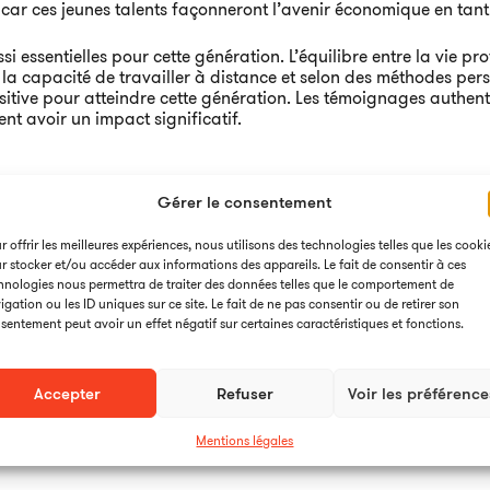
car ces jeunes talents façonneront l’avenir économique en tant 
ussi essentielles pour cette génération. L’équilibre entre la vie p
la capacité de travailler à distance et selon des méthodes pers
sitive pour atteindre cette génération. Les témoignages authent
ent avoir un impact significatif.
Gérer le consentement
 attirer les talents
r offrir les meilleures expériences, nous utilisons des technologies telles que les cooki
 la Génération Z, certaines approches nous semblent essentielles 
r stocker et/ou accéder aux informations des appareils. Le fait de consentir à ces
hnologies nous permettra de traiter des données telles que le comportement de
igation ou les ID uniques sur ce site. Le fait de ne pas consentir ou de retirer son
 entreprises doivent adopter un discours authentique et transpa
sentement peut avoir un effet négatif sur certaines caractéristiques et fonctions.
tratégie digitale dédiée, allant des réseaux sociaux aux discou
Accepter
Refuser
Voir les préférence
ation ultra-connectée.
Mentions légales
s micro-influenceurs et les créateurs peuvent avoir un impact sig