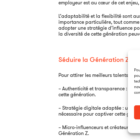
employeur est au cœur de cet enjeu, 
L’adaptabilité et la flexibilité sont a
importance particulière, tout comme 
adopter une stratégie d’influence po
la diversité de cette génération peuv
Séduire la Génération Z pour
Pou
Pour attirer les meilleurs talents de
pou
tec
nav
– Authenticité et transparence : les
con
cette génération.
– Stratégie digitale adaptée : une s
nécessaire pour captiver cette génér
– Micro-influenceurs et créateurs : le
Génération Z.