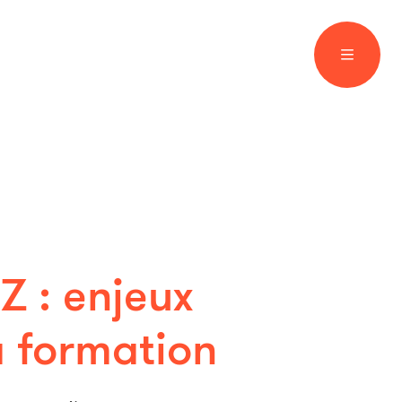
Tél
Ema
Adr
Z : enjeux
la formation