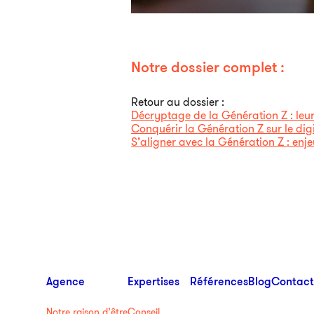
Notre dossier complet :
Retour au dossier :
Décryptage de la Génération Z : leur
Conquérir la Génération Z sur le digi
S’aligner avec la Génération Z : enje
Agence
Expertises
Références
Blog
Contact
Notre raison d’être
Conseil