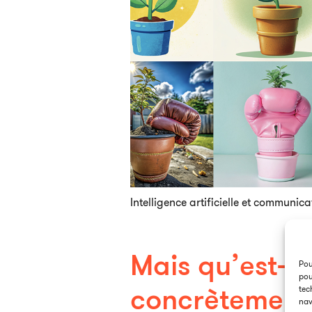
Intelligence artificielle et communica
Mais qu’est-ce
Pou
pou
concrètement 
tec
nav