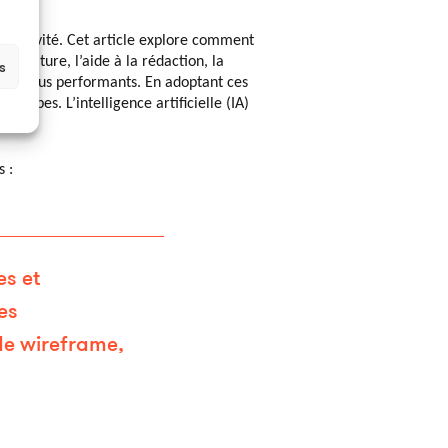
 créativité. Cet article explore comment
l’écriture, l’aide à la rédaction, la
s
lus en plus performants. En adoptant ces
quipes. L’intelligence artificielle (IA)
ine.
s :
es et
es
de wireframe,