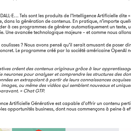
L·E… Tels sont les produits de l’Intelligence Artificielle dite « 
e, dans la génération de contenus. En pratique, n’importe que
der à ces programmes de générer automatiquement un texte, une
. Une avancée technologique majeure – et comme nous allons le 
n coulisses ? Nous avons pensé qu’il serait amusant de poser d
concret. Le programme créé par la société américaine OpenAI 
nératives créent des contenus originaux grâce à leur apprentissa
de neurones pour analyser et comprendre les structures des donné
nées en extrapolant à partir de leurs connaissances acquises. 
, images, ou même des vidéos qui semblent nouveaux et uniques,
aravant. » Chat GTP.
ence Artificielle Générative est capable d’offrir un contenu pert
es opportunités business, dont nous commençons à peine à effl