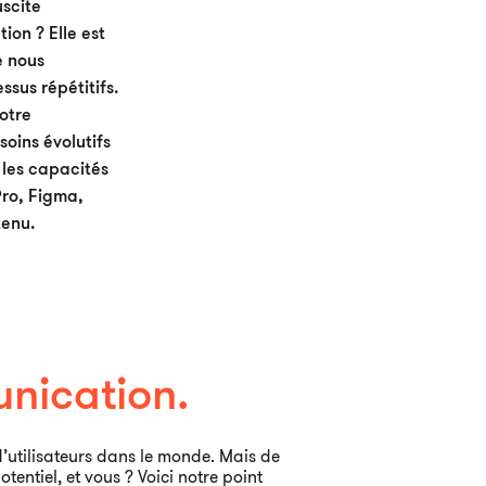
uscite
ion ? Elle est
e nous
ssus répétitifs.
notre
oins évolutifs
 les capacités
ro, Figma,
tenu.
unication.
 d’utilisateurs dans le monde. Mais de
entiel, et vous ? Voici notre point