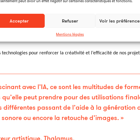
sentement peut avoir un effet négatif sur certaines caractéristiques et fonctions.
ntelligence Artificielle (IA) révolutionne nos pratiques et stimule la
t notre travail quotidien. Que ce soit pour la recherche iconographique, 
Accepter
Refuser
Voir les préférence
 l’ajout de sous-titres, les logiciels basés sur l’IA se montrent de p
e à la pointe des tendances et encourage l’innovation au sein de nos é
Mentions légales
on, ouvrant des possibilités inédites pour les professionnels du doma
echnologies pour renforcer la créativité et l’efficacité de nos projet
scinant avec l’IA, ce sont les multitudes de form
 qu’elle peut prendre pour des utilisations final
différentes passant de l’aide à la génération 
on sonore ou encore la retouche d’images. »
teur artistique, Thalamus.