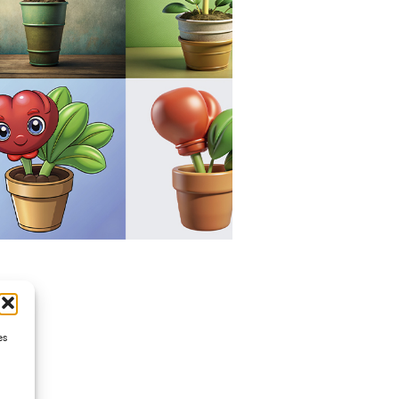
it
es