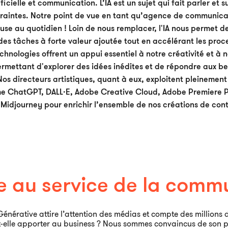
ificielle et communication. L’IA est un sujet qui fait parler et s
craintes. Notre point de vue en tant qu’agence de communicat
use au quotidien ! Loin de nous remplacer, l'IA nous permet d
des tâches à forte valeur ajoutée tout en accélérant les proce
chnologies offrent un appui essentiel à notre créativité et à 
ermettant d'explorer des idées inédites et de répondre aux bes
Nos directeurs artistiques, quant à eux, exploitent pleinement
me ChatGPT, DALL·E, Adobe Creative Cloud, Adobe Premiere P
 Midjourney pour enrichir l’ensemble de nos créations de con
ve au service de la comm
e Générative attire l’attention des médias et compte des millions
t-elle apporter au business ? Nous sommes convaincus de son pot