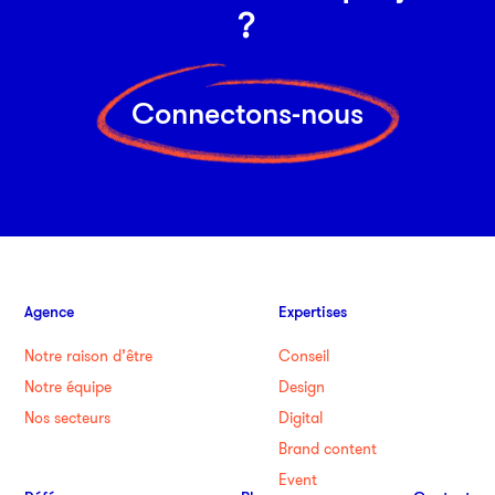
?
Connectons-nous
Agence
Expertises
Notre raison d’être
Conseil
Notre équipe
Design
Nos secteurs
Digital
Brand content
Event