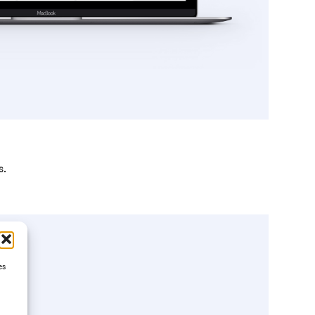
s.
es