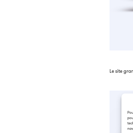
Le site gra
Pou
pou
tec
nav