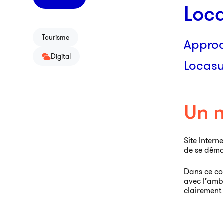
Loca
Tourisme
Approc
Digital
Locasu
Un n
Site Intern
de se démar
Dans ce con
avec l’amb
clairement