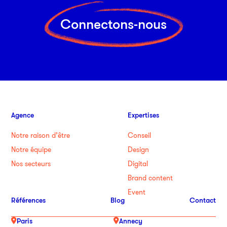
Connectons-nous
Agence
Expertises
Notre raison d’être
Conseil
Notre équipe
Design
Nos secteurs
Digital
Brand content
Event
Références
Blog
Contact
Paris
Annecy